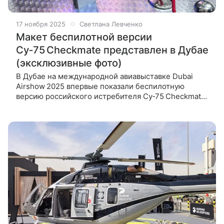
17 ноября 2025
Светлана Левченко
Макет беспилотной версии
Су‑75 Checkmate представлен в Дубае
(эксклюзивные фото)
В Дубае на международной авиавыставке Dubai
Airshow 2025 впервые показали беспилотную
версию российского истребителя Су‑75 Checkmate.
Команда Hi-Tech Mail работает на месте и делится
эксклюзивными кадрами