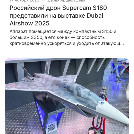
17 ноября 2025
Дарья Арцыбашева
Российский дрон Supercam S180
представили на выставке Dubai
Airshow 2025
Аппарат помещается между компактным S150 и
большим S350, а его конек — способность
кратковременно ускоряться и уходить от атакующих
FPV-дронов.​ Группа компаний «Беспилотные
системы» представила на авиасалоне