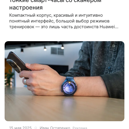
тонкие смарт-часы со сканером
настроения
Компактный корпус, красивый и интуитивно
понятный интерфейс, большой выбор режимов
тренировок — это лишь часть достоинств Huawei
Watch Fit 4, которыми часы не ограничиваются. В
обзоре расскажу, чем особенно
15 мая 2025
Иван Остапенко
Реклама