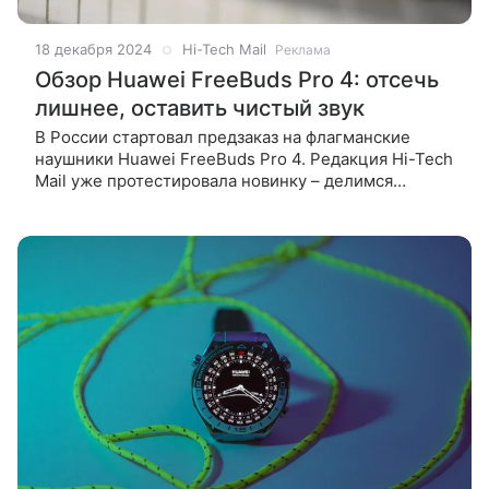
18 декабря 2024
Hi-Tech Mail
Реклама
Обзор Huawei FreeBuds Pro 4: отсечь
лишнее, оставить чистый звук
В России стартовал предзаказ на флагманские
наушники Huawei FreeBuds Pro 4. Редакция Hi-Tech
Mail уже протестировала новинку – делимся
впечатлениями в подробном видео: поливаем
гарнитуру водой, проверяем качество