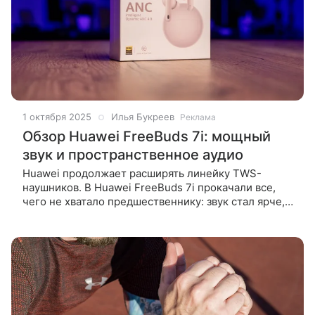
1 октября 2025
Илья Букреев
Реклама
Обзор Huawei FreeBuds 7i: мощный
звук и пространственное аудио
Huawei продолжает расширять линейку TWS-
наушников. В Huawei FreeBuds 7i прокачали все,
чего не хватало предшественнику: звук стал ярче,
шумодав мощнее, и завезли новые технологичные
фишки. В новом обзоре