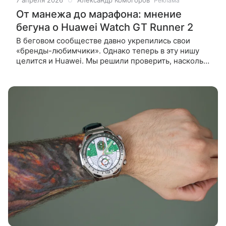
7 апреля 2026
Александр Комогоров
Реклама
От манежа до марафона: мнение
бегуна о Huawei Watch GT Runner 2
В беговом сообществе давно укрепились свои
«бренды-любимчики». Однако теперь в эту нишу
целится и Huawei. Мы решили проверить, насколько
часы соответствуют требованиям спортсменов, и
дали бегуну-любителю Huawei