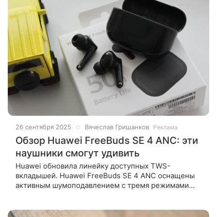
26 сентября 2025
Вячеслав Гришанков
Реклама
Обзор Huawei FreeBuds SE 4 ANC: эти
наушники смогут удивить
Huawei обновила линейку доступных TWS-
вкладышей. Huawei FreeBuds SE 4 ANC оснащены
активным шумоподавлением с тремя режимами
работы, эргономикой, сопоставимой с лидерами
рынка, зарядки требуют раз в неделю, а