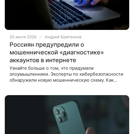
20 июля 2026
Андрей Бритенков
Россиян предупредили о
мошеннической «диагностике»
аккаунтов в интернете
Узнайте больше о том, что придумали
злоумышленники. Эксперты по кибербезопасности
обнаружили новую мошенническую схему. Как
пишет ТАСС со ссылкой на компанию F6,
злоумышленники создают поддельные сайты,
которые