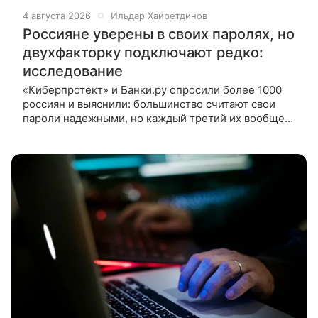
4 августа 2026
Ильдар Хайретдинов
Россияне уверены в своих паролях, но
двухфакторку подключают редко:
исследование
«Киберпротект» и Банки.ру опросили более 1000
россиян и выяснили: большинство считают свои
пароли надежными, но каждый третий их вообще
не меняет, а 2FA использует лишь каждый пятый.
«Киберпротект» и финансовый