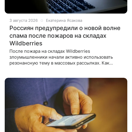
3 августа 2026
Екатерина Ясакова
Россиян предупредили о новой волне
спама после пожаров на складах
Wildberries
После пожара на складах Wildberries
злоумышленники начали активно использовать
резонансную тему в массовых рассылках. Как
сообщили Hi-Tech Mail в «Лаборатории
Касперского», с 23 июля защитные решения
компании