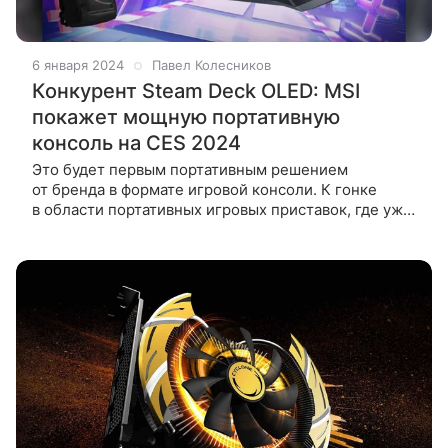
6 января 2024
Павел Колесников
Конкурент Steam Deck OLED: MSI
покажет мощную портативную
консоль на CES 2024
Это будет первым портативным решением
от бренда в формате игровой консоли. К гонке
в области портативных игровых приставок, где уже
неплохо себя чувствуют ASUS, Lenovo, Valve
и другие игроки, решила присоединиться