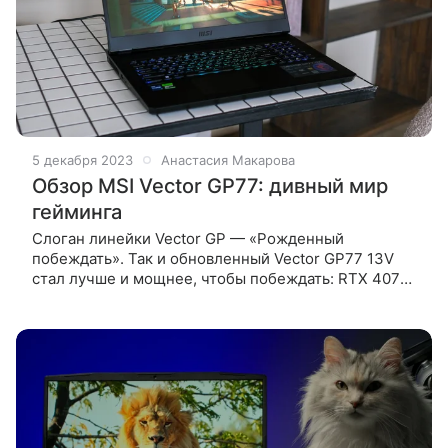
5 декабря 2023
Анастасия Макарова
Обзор MSI Vector GP77: дивный мир
гейминга
Слоган линейки Vector GP — «Рожденный
побеждать». Так и обновленный Vector GP77 13V
стал лучше и мощнее, чтобы побеждать: RTX 4070
для ноутбуков, 240 Гц и это не весь список
обновлений. О впечатлениях от игрового