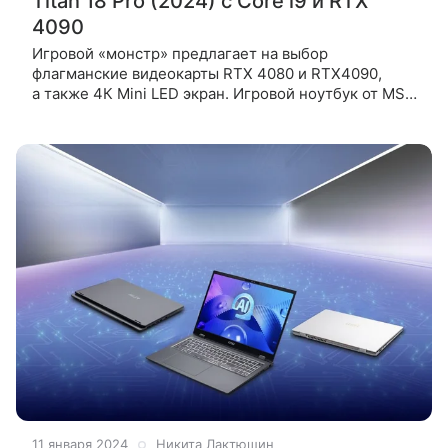
Titan 18 Pro (2024) с Core i9 и RTX
4090
Игровой «монстр» предлагает на выбор
флагманские видеокарты RTX 4080 и RTX4090,
а также 4К Mini LED экран. Игровой ноутбук от MSI
получил 18-дюймовый 4K Mini LED IPS-экран с
разрешением 3840×2400 точек, частотой
11 января 2024
Никита Лактюшин