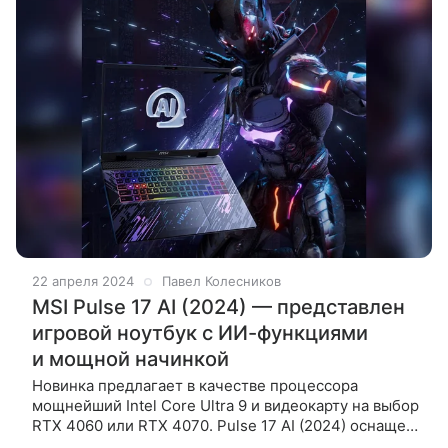
22 апреля 2024
Павел Колесников
MSI Pulse 17 AI (2024) — представлен
игровой ноутбук с ИИ-функциями
и мощной начинкой
Новинка предлагает в качестве процессора
мощнейший Intel Core Ultra 9 и видеокарту на выбор
RTX 4060 или RTX 4070. Pulse 17 AI (2024) оснащен
17-дюймовым дисплеем с разрешением 2560×1600