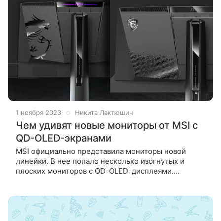
1 ноября 2023
Никита Лактюшин
Чем удивят новые мониторы от MSI с
QD-OLED-экранами
MSI официально представила мониторы новой
линейки. В нее попало несколько изогнутых и
плоских мониторов с QD-OLED-дисплеями.
Изогнутые мониторы MAG 341CQP QD-OLED – это
игровой монитор с диагональю 34 дюйма и
разрешением