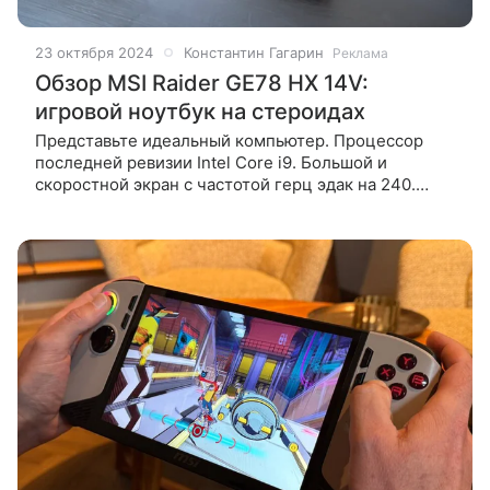
23 октября 2024
Константин Гагарин
Реклама
Обзор MSI Raider GE78 HX 14V:
игровой ноутбук на стероидах
Представьте идеальный компьютер. Процессор
последней ревизии Intel Core i9. Большой и
скоростной экран с частотой герц эдак на 240.
Чтобы с запасом. А под капотом шуршит адски
мощная NVIDIA GeForce RTX 4090. И все