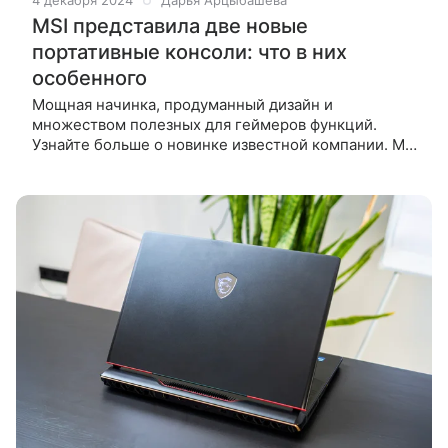
4 декабря 2024
Дарья Арцыбашева
MSI представила две новые
портативные консоли: что в них
особенного
Мощная начинка, продуманный дизайн и
множеством полезных для геймеров функций.
Узнайте больше о новинке известной компании. MSI
представила две портативные консоли — Claw 8 AI+
и Claw 7 AI+. Эти устройства сочетают