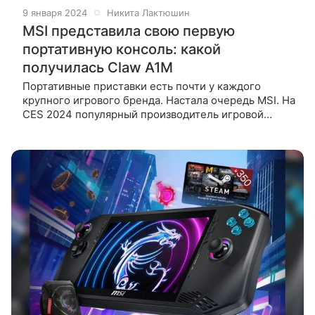
9 января 2024
Никита Лактюшин
MSI представила свою первую
портативную консоль: какой
получилась Claw A1M
Портативные приставки есть почти у каждого
крупного игрового бренда. Настала очередь MSI. На
CES 2024 популярный производитель игровой
техники MSI представил Claw A1M — дебютную
портативную консоль бренда. Устройство