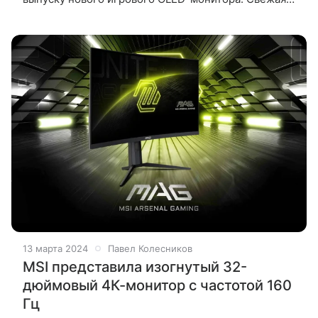
модель называется MPG 341CQPX, пишет TFT
Central. Монитор получил QD-OLED-матрицу
13 марта 2024
Павел Колесников
MSI представила изогнутый 32-
дюймовый 4К-монитор с частотой 160
Гц