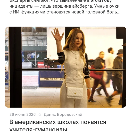
Эксперты считают, что выявленные в этом году
инциденты — лишь вершина айсберга. Умные очки
с ИИ-функциями становятся новой головной болью
для вузов. Студентов в разных странах все чаще
уличают в использовании
26 июня 2026
Денис Бородовский
В американских школах появятся
учителя-гуманоиды