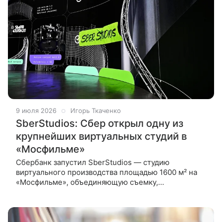
9 июля 2026
Игорь Ткаченко
SberStudios: Сбер открыл одну из
крупнейших виртуальных студий в
«Мосфильме»
Сбербанк запустил SberStudios — студию
виртуального производства площадью 1600 м² на
«Мосфильме», объединяющую съемку,
спецэффекты и постпродакшн под одной крышей.
Сбер открыл SberStudios — студию виртуального