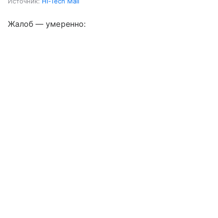
Источник:
Hi-Tech Mail
Жалоб — умеренно: