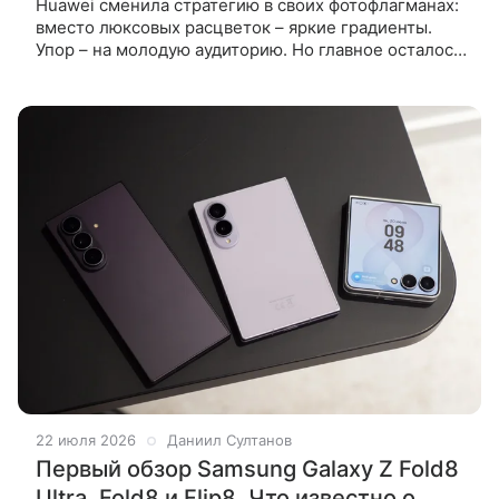
Huawei сменила стратегию в своих фотофлагманах:
вместо люксовых расцветок – яркие градиенты.
Упор – на молодую аудиторию. Но главное осталось
неизменным: дальнобойная зум-камера с точной
цветопередачей,
22 июля 2026
Даниил Султанов
Первый обзор Samsung Galaxy Z Fold8
Ultra, Fold8 и Flip8. Что известно о