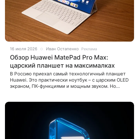
16 июля 2026
Иван Остапенко
Реклама
Обзор Huawei MatePad Pro Max:
царский планшет на максималках
В Россию приехал самый технологичный планшет
Huawei. Это практически ноутбук – с царским OLED
экраном, ПК-функциями и мощным звуком. Но
может он гораздо больше: тут и мощная батарея, и
камера с точной