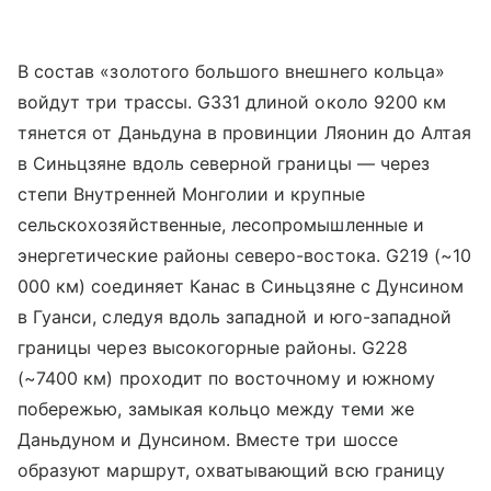
В состав «золотого большого внешнего кольца»
войдут три трассы. G331 длиной около 9200 км
тянется от Даньдуна в провинции Ляонин до Алтая
в Синьцзяне вдоль северной границы — через
степи Внутренней Монголии и крупные
сельскохозяйственные, лесопромышленные и
энергетические районы северо-востока. G219 (~10
000 км) соединяет Канас в Синьцзяне с Дунсином
в Гуанси, следуя вдоль западной и юго-западной
границы через высокогорные районы. G228
(~7400 км) проходит по восточному и южному
побережью, замыкая кольцо между теми же
Даньдуном и Дунсином. Вместе три шоссе
образуют маршрут, охватывающий всю границу