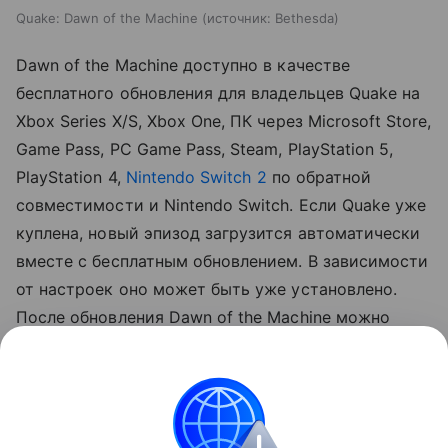
Quake: Dawn of the Machine
источник:
Bethesda
Dawn of the Machine доступно в качестве
бесплатного обновления для владельцев Quake на
Xbox Series X/S, Xbox One, ПК через Microsoft Store,
Game Pass, PC Game Pass, Steam, PlayStation 5,
PlayStation 4,
Nintendo Switch 2
по обратной
совместимости и Nintendo Switch. Если Quake уже
куплена, новый эпизод загрузится автоматически
вместе с бесплатным обновлением. В зависимости
от настроек оно может быть уже установлено.
После обновления Dawn of the Machine можно
запустить через новую игру, выбор уровня или
кооперативный мультиплеер.