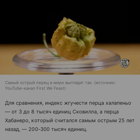
Самый острый перец в мире выглядит так.
источник:
YouTube-канал First We Feast
Для сравнения, индекс жгучести перца халапеньо
— от 3 до 8 тысяч единиц Сковилла, а перца
Хабанеро, который считался самым острым 25 лет
назад, — 200-300 тысяч единиц.