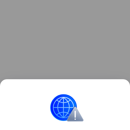
Gears of War: E-Day выйдет 6 октября 2026 года на
ПК и Xbox Series X|S с русскими субтитрами.
Обладатели Premium-издания смогут начать
играть на пять дней раньше.
Игры