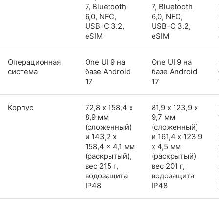
7, Bluetooth
7, Bluetooth
6,0, NFC,
6,0, NFC,
USB-C 3.2,
USB-C 3.2,
eSIM
eSIM
Операционная
One UI 9 на
One UI 9 на
система
базе Android
базе Android
17
17
Корпус
72,8 х 158,4 х
81,9 х 123,9 х
8,9 мм
9,7 мм
(сложенный)
(сложенный)
и 143,2 x
и 161,4 x 123,9
158,4 x 4,1 мм
x 4,5 мм
(раскрытый),
(раскрытый),
вес 215 г,
вес 201 г,
водозащита
водозащита
IP48
IP48