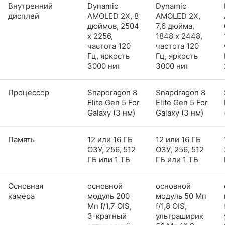
Внутренний
Dynamic
Dynamic
дисплей
AMOLED 2X, 8
AMOLED 2X,
дюймов, 2504
7,6 дюйма,
x 2256,
1848 x 2448,
частота 120
частота 120
Гц, яркость
Гц, яркость
3000 нит
3000 нит
Процессор
Snapdragon 8
Snapdragon 8
Elite Gen 5 For
Elite Gen 5 For
Galaxy (3 нм)
Galaxy (3 нм)
Память
12 или 16 ГБ
12 или 16 ГБ
ОЗУ, 256, 512
ОЗУ, 256, 512
ГБ или 1 ТБ
ГБ или 1 ТБ
Основная
основной
основной
камера
модуль 200
модуль 50 Мп
Мп f/1,7 OIS,
f/1,8 OIS,
3-кратный
ультраширик