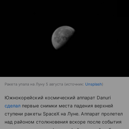
Ракета упала на Луну 5 августа
источник:
Unsplash
Южнокорейский космический аппарат Danuri
сделал
первые снимки места падения верхней
ступени ракеты SpaceX на Луне. Аппарат пролетел
над районом столкновения вскоре после события