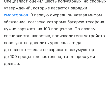
Специалист оценил шесть популярных, но спорных
утверждений, которые касаются зарядки
смартфонов
. В первую очередь он назвал мифом
убеждение, согласно которому батарею телефона
нужно заряжать на 100 процентов. По словам
специалиста, напротив, производители устройств
советуют не доводить уровень заряда
до полного — если не заряжать аккумулятор
до 100 процентов постоянно, то он прослужит
дольше.
Выберите комментарий
Выберите комментарий
Выберите комментарий
Еще один миф связан со старыми батареми —
никель-кадмиевыми (NiCd) и (никель-
Информация полезная и актуальная
Информация полезная и актуальная
Информация полезная и актуальная
металлгидридными (NiMH). Согласно ему, батарею
гаджета перед новой зарядкой нужно разряжать
Заголовок вводит в заблуждение
Заголовок вводит в заблуждение
Заголовок вводит в заблуждение
до полного. Это связано с «эффектом памяти»,