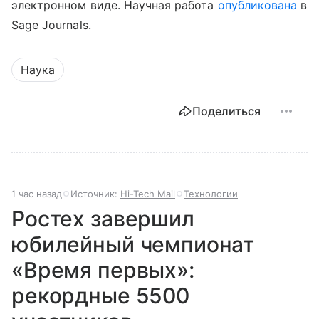
электронном виде. Научная работа
опубликована
в
Sage Journals.
Наука
Поделиться
1 час назад
Источник:
Hi-Tech Mail
Технологии
Ростех завершил
юбилейный чемпионат
«Время первых»:
рекордные 5500