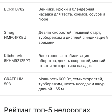
BORK B782
Венчики, крюки и блендерная
насадка для теста, кремов, соусов и
пюре
Smeg
Девять скоростей, плавный старт,
HMF01PKEU
турборежим и дисплей с индикацией
времени
KitchenAid
Электронная стабилизация
5KHM9212EPT
оборотов, девять скоростей, мягкий
старт и четыре типа насадок
GRAEF HM
Мощность 600 Вт, семь скоростей,
508
турборежим, шесть насадок и шнур
длиной 1,65 м
Рейтинг топ-5 недорогих