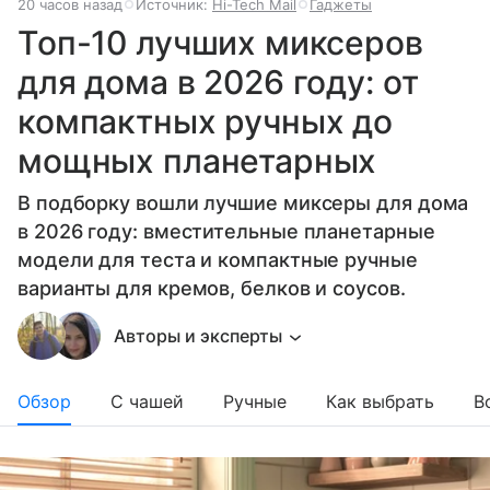
20 часов назад
Источник:
Hi-Tech Mail
Гаджеты
Топ-10 лучших миксеров
для дома в 2026 году: от
компактных ручных до
мощных планетарных
В подборку вошли лучшие миксеры для дома
в 2026 году: вместительные планетарные
модели для теста и компактные ручные
варианты для кремов, белков и соусов.
Авторы и эксперты
Обзор
С чашей
Ручные
Как выбрать
В