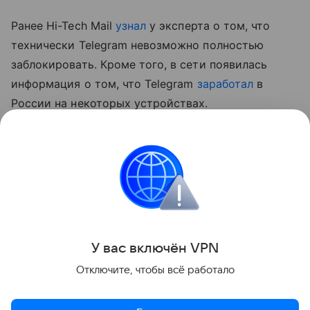
Ранее Hi-Tech Mail
узнал
у эксперта о том, что
технически Telegram невозможно полностью
заблокировать. Кроме того, в сети появилась
информация о том, что Telegram
заработал
в
России на некоторых устройствах.
* внесен в перечень террористов и экстремистов
Росфинмониторинга
Россия
Telegram
Сбои
Поделиться
У вас включ
ён
V
P
N
Отключите, чтобы всё работало