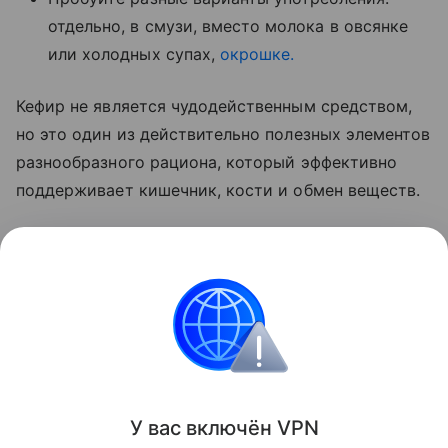
отдельно, в смузи, вместо молока в овсянке
или холодных супах,
окрошке.
Кефир не является чудодейственным средством,
но это один из действительно полезных элементов
разнообразного рациона, который эффективно
поддерживает кишечник, кости и обмен веществ.
Ранее мы
рассказывали
о том, что любимые в
детстве напитки могут повышать давление спустя
десятилетие.
Красота и здоровье
Поделиться
У вас включ
ён
V
P
N