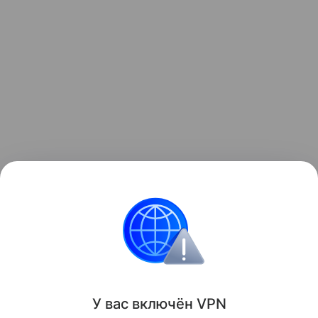
Узнать больше о необычном инциденте с ракетой
можно в отдельном
материале
Hi-Tech Mail.
космос
Луна
Поделиться
У вас включ
ён
V
P
N