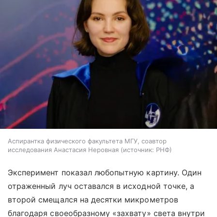
Аспирантка физического факультета МГУ, соавтор
исследования Анастасия Неровная
источник:
РНФ
Эксперимент показал любопытную картину. Один
отраженный луч оставался в исходной точке, а
второй смещался на десятки микрометров
благодаря своеобразному «захвату» света внутри