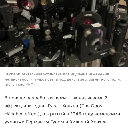
Экспериментальная установка для изучения изменения
интенсивности пучков света под действием магнитного поля.
источник:
РНФ
В основе разработки лежит так называемый
эффект, или сдвиг Гуса—Хенхен
(The
Goos–
Hänchen effect), открытый в 1943 году немецкими
учеными Германом Гусом и Хильдой Хенхен.