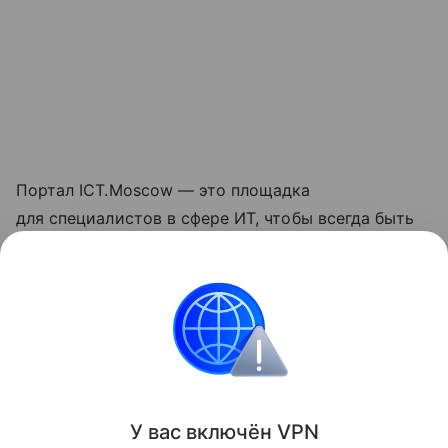
Портал ICT.Moscow — это площадка
для специалистов в сфере ИТ, чтобы всегда быть
в курсе ключевых новостей проектов,
создаваемых разными ИТ-командами из Москвы
и не только.
Нейросети
Поделиться
У вас включ
ён
V
P
N