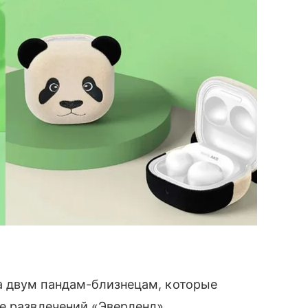
а двум пандам-близнецам, которые
е развлечений «Эверленд».