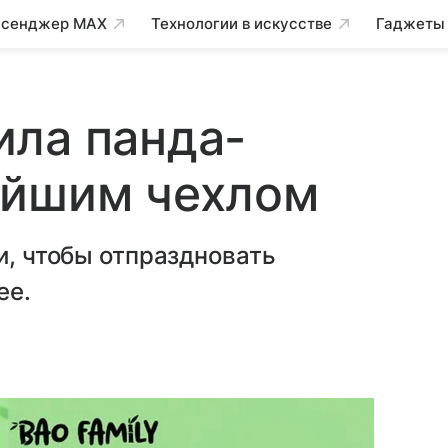
сенджер MAX
Технологии в искусстве
Гаджеты
ила панда-
ейшим чехлом
и, чтобы отпраздновать
ее.