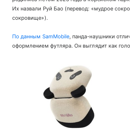
Их назвали Руй Бао (перевод: «мудрое сокр
сокровище»).
По данным SamMobile
, панда-наушники отли
оформлением футляра. Он выглядит как гол