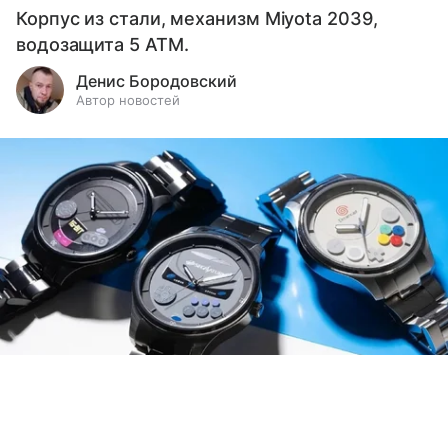
Корпус из стали, механизм Miyota 2039,
водозащита 5 ATM.
Денис Бородовский
Автор новостей
Выберите комментарий
Выберите комментарий
Выберите комментарий
Источник:
Sega
Информация полезная и актуальная
Информация полезная и актуальная
Информация полезная и актуальная