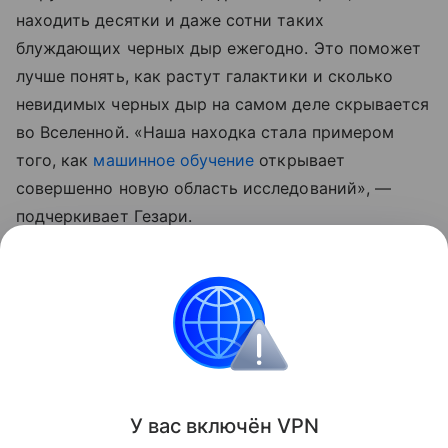
находить десятки и даже сотни таких
блуждающих черных дыр ежегодно. Это поможет
лучше понять, как растут галактики и сколько
невидимых черных дыр на самом деле скрывается
во Вселенной. «Наша находка стала примером
того, как
машинное обучение
открывает
совершенно новую область исследований», —
подчеркивает Гезари.
Ранее ученые
нашли
еще один источник топлива
для образования массивных звезд.
космос
Поделиться
У вас включ
ён
V
P
N