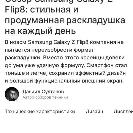
Flip8: стильная и
продуманная раскладушка
на каждый день
В новом Samsung Galaxy Z Flip8 компания не
пытается переизобрести формат
раскладушки. Вместо этого корейцы довели
до ума уже удачную формулу. Смартфон стал
тоньше и легче, сохранил эффектный дизайн
и большой функциональный внешний экран.
Даниил Султанов
Автор обзоров техники
Технические характеристики
Дизайн
Диспле
Выберите комментарий
Выберите комментарий
Выберите комментарий