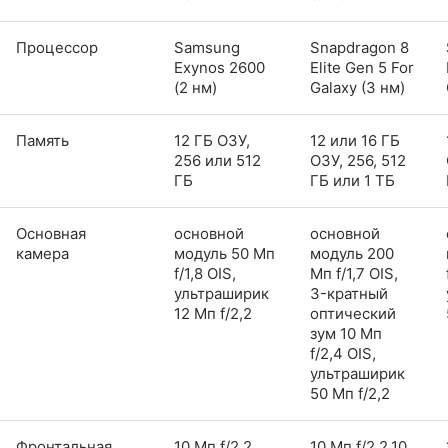
Процессор
Samsung
Snapdragon 8
Exynos 2600
Elite Gen 5 For
(2 нм)
Galaxy (3 нм)
Память
12 ГБ ОЗУ,
12 или 16 ГБ
256 или 512
ОЗУ, 256, 512
ГБ
ГБ или 1 ТБ
Основная
основной
основной
камера
модуль 50 Мп
модуль 200
f/1,8 OIS,
Мп f/1,7 OIS,
ультраширик
3-кратный
12 Мп f/2,2
оптический
зум 10 Мп
f/2,4 OIS,
ультраширик
50 Мп f/2,2
Фронтальная
10 Мп f/2,2
10 Мп f/2,2,10