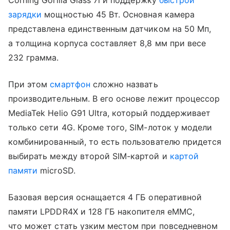
Corning Gorilla Glass 7i и поддержку
быстрой
зарядки
мощностью 45 Вт. Основная камера
представлена единственным датчиком на 50 Мп,
а толщина корпуса составляет 8,8 мм при весе
232 грамма.
При этом
смартфон
сложно назвать
производительным. В его основе лежит процессор
MediaTek Helio G91 Ultra, который поддерживает
только сети 4G. Кроме того, SIM-лоток у модели
комбинированный, то есть пользователю придется
выбирать между второй SIM-картой и
картой
памяти
microSD.
Базовая версия оснащается 4 ГБ оперативной
памяти LPDDR4X и 128 ГБ накопителя eMMC,
что может стать узким местом при повседневном