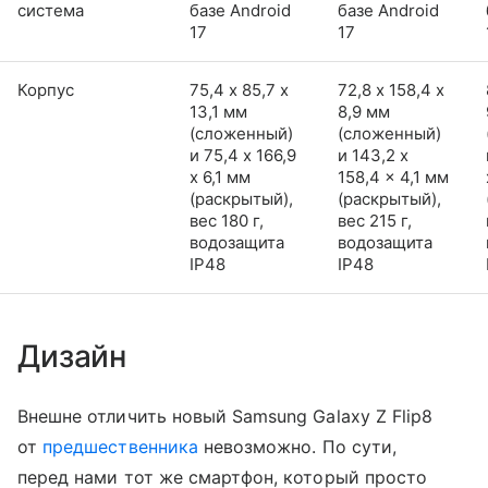
система
базе Android
базе Android
17
17
Корпус
75,4 х 85,7 х
72,8 х 158,4 х
13,1 мм
8,9 мм
(сложенный)
(сложенный)
и 75,4 x 166,9
и 143,2 x
x 6,1 мм
158,4 x 4,1 мм
(раскрытый),
(раскрытый),
вес 180 г,
вес 215 г,
водозащита
водозащита
IP48
IP48
Дизайн
Внешне отличить новый Samsung Galaxy Z Flip8
от
предшественника
невозможно. По сути,
перед нами тот же смартфон, который просто