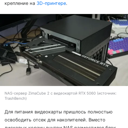
крепление на
3D-принтере
.
NAS-сервер ZimaCube 2 с видеокартой RTX 5060
источник:
TrashBench
Для питания видеокарты пришлось полностью
освободить отсек для накопителей. Вместо
дисковых корзин внутри NAS разместился блок