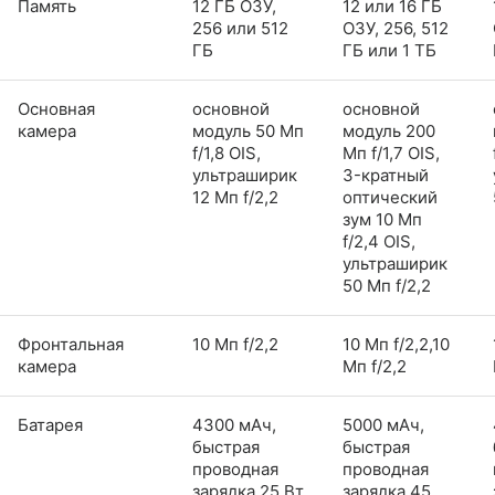
Память
12 ГБ ОЗУ,
12 или 16 ГБ
256 или 512
ОЗУ, 256, 512
ГБ
ГБ или 1 ТБ
Основная
основной
основной
камера
модуль 50 Мп
модуль 200
f/1,8 OIS,
Мп f/1,7 OIS,
ультраширик
3-кратный
12 Мп f/2,2
оптический
зум 10 Мп
f/2,4 OIS,
ультраширик
50 Мп f/2,2
Фронтальная
10 Мп f/2,2
10 Мп f/2,2,10
камера
Мп f/2,2
Батарея
4300 мАч,
5000 мАч,
быстрая
быстрая
проводная
проводная
зарядка 25 Вт,
зарядка 45