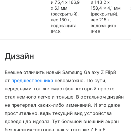
и 75,4 x 166,9
и 143,2 x
x 6,1 мм
158,4 x 4,1 мм
(раскрытый),
(раскрытый),
вес 180 г,
вес 215 г,
водозащита
водозащита
IP48
IP48
Дизайн
Внешне отличить новый Samsung Galaxy Z Flip8
от
предшественника
невозможно. По сути,
перед нами тот же смартфон, который просто
стал немного легче и тоньше. В остальном дизайн
не претерпел каких-либо изменений. И это даже
простительно, ведь текущий вид устройства
доведен до идеала. Тут большой внешний экран
без «челки»-острова, как у того же Z Flip6,