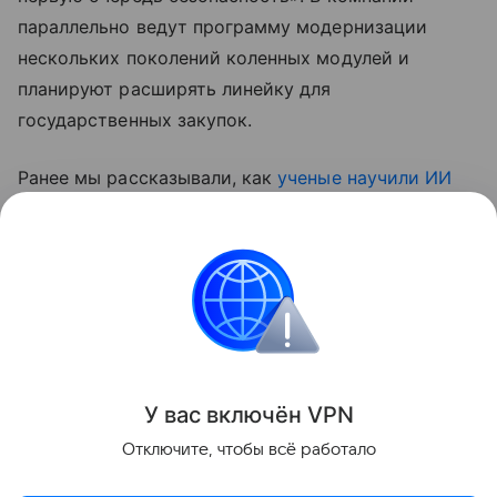
параллельно ведут программу модернизации
нескольких поколений коленных модулей и
планируют расширять линейку для
государственных закупок.
Ранее мы рассказывали, как
ученые научили ИИ
считывать сигналы «фантомной конечности»
—
технология, которая может изменить подход к
управлению протезами.
медицина
Поделиться
У вас включ
ён
V
P
N
Отключите, чтобы всё работало