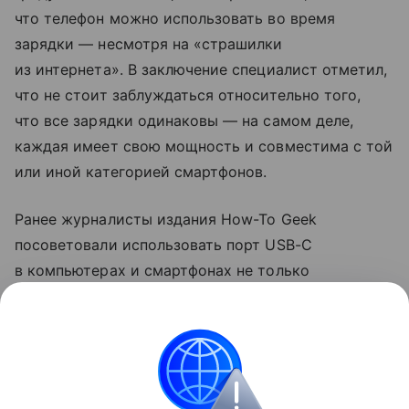
что телефон можно использовать во время
зарядки — несмотря на «страшилки
из интернета». В заключение специалист отметил,
что не стоит заблуждаться относительно того,
что все зарядки одинаковы — на самом деле,
каждая имеет свою мощность и совместима с той
или иной категорией смартфонов.
Ранее журналисты издания How-To Geek
посоветовали использовать порт USB-C
в компьютерах и смартфонах не только
для зарядки. Они рассказали, что с помощью
разъема можно передавать файлы на большой
скорости и подключаться к мониторам.
смартфоны