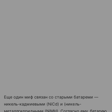
Еще один миф связан со старыми батареми —
никель-кадмиевыми (NiCd) и (никель-
металлгидридными (NiMH). Согласно ему, батарею