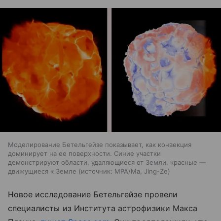
Моделирование Бетельгейзе показывает, как конвекция
доминирует на ее поверхности. Синие участки
демонстрируют области, удаляющиеся от Земли, красные —
движущиеся к Земле
источник:
MPA/Ma, Jing-Ze
Новое исследование Бетельгейзе провели
специалисты из Института астрофизики Макса