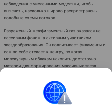
наблюдения с численными моделями, чтобы
выяснить, насколько широко распространены
подобные схемы потоков.
Разреженный межфиламентный газ оказался не
пассивным фоном, а активным участником
звездообразования. Он подпитывает филаменты и
сам по себе стекает к центру, помогая
молекулярным облакам накопить достаточно
материи для формирования массивных звезд.
Ранее ученые
обнаружили
загадочную скрытую
силу частиц темной материи.
космос