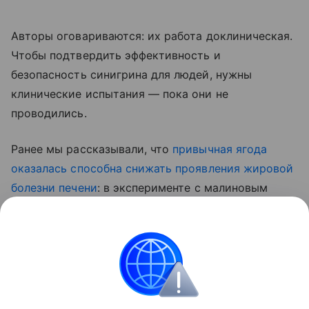
Авторы оговариваются: их работа доклиническая.
Чтобы подтвердить эффективность и
безопасность синигрина для людей, нужны
клинические испытания — пока они не
проводились.
Ранее мы рассказывали, что
привычная ягода
оказалась способна снижать проявления жировой
болезни печени
: в эксперименте с малиновым
экстрактом у мышей снизилось накопление жира
в тканях и улучшились показатели липидного
обмена.
Красота и здоровье