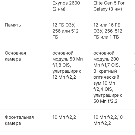
Exynos 2600
Elite Gen 5 For
(2 нм)
Galaxy (3 нм)
Память
12 ГБ ОЗУ,
12 или 16 ГБ
256 или 512
ОЗУ, 256, 512
ГБ
ГБ или 1 ТБ
Основная
основной
основной
камера
модуль 50 Мп
модуль 200
f/1,8 OIS,
Мп f/1,7 OIS,
ультраширик
3-кратный
12 Мп f/2,2
оптический
зум 10 Мп
f/2,4 OIS,
ультраширик
50 Мп f/2,2
Фронтальная
10 Мп f/2,2
10 Мп f/2,2,10
камера
Мп f/2,2