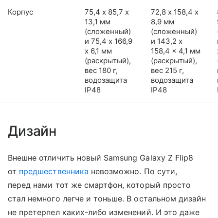
Корпус
75,4 х 85,7 х
72,8 х 158,4 х
13,1 мм
8,9 мм
(сложенный)
(сложенный)
и 75,4 x 166,9
и 143,2 x
x 6,1 мм
158,4 x 4,1 мм
(раскрытый),
(раскрытый),
вес 180 г,
вес 215 г,
водозащита
водозащита
IP48
IP48
Дизайн
Внешне отличить новый Samsung Galaxy Z Flip8
от
предшественника
невозможно. По сути,
перед нами тот же смартфон, который просто
стал немного легче и тоньше. В остальном дизайн
не претерпел каких-либо изменений. И это даже