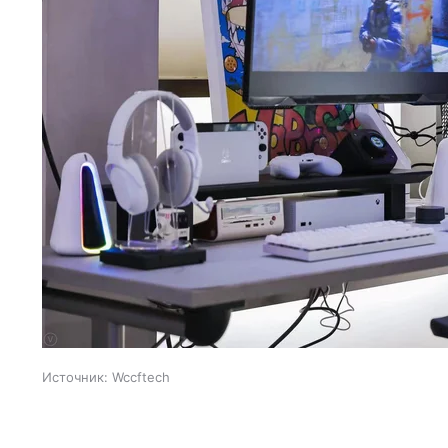
Источник:
Wccftech