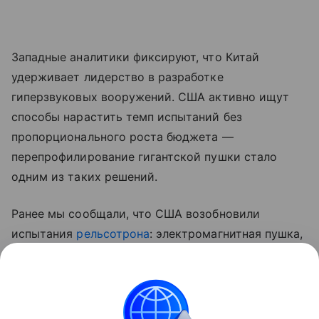
Западные аналитики фиксируют, что Китай
удерживает лидерство в разработке
гиперзвуковых вооружений. США активно ищут
способы нарастить темп испытаний без
пропорционального роста бюджета —
перепрофилирование гигантской пушки стало
одним из таких решений.
Ранее мы сообщали, что США возобновили
испытания
рельсотрона
: электромагнитная пушка,
от которой прежде отказался флот, теперь служит
источником данных для программ гиперзвукового
оружия.