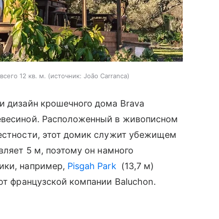
сего 12 кв. м.
источник:
João Carranca
и дизайн крошечного дома Brava
евесиной. Расположенный в живописном
местности, этот домик служит убежищем
вляет 5 м, поэтому он намного
ики, например,
Pisgah Park
(13,7 м)
от французской компании Baluchon.