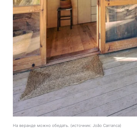
На веранде можно обедать.
источник:
João Carranca