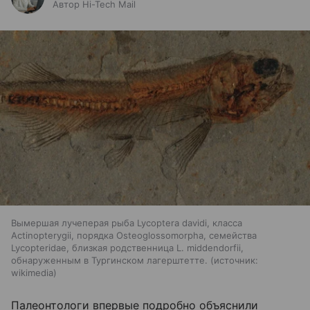
Автор Hi-Tech Mail
Вымершая лучеперая рыба Lycoptera davidi, класса
Actinopterygii, порядка Osteoglossomorpha, семейства
Lycopteridae, близкая родственница L. middendorfii,
обнаруженным в Тургинском лагерштетте.
источник:
wikimedia
Палеонтологи впервые подробно объяснили