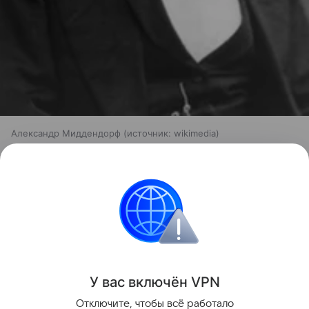
Александр Миддендорф
источник:
wikimedia
Недавно российские палеонтологи
развенчали
мифы
об ужасах массовых вымираний.
российские ученые
археология
Биология
Поделиться
У вас включ
ён
V
P
N
Отключите, чтобы всё работало