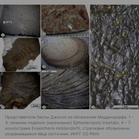
Представители биоты Джехол из обнажения Миддендорфа: 1 –
3: личинки поденок (насекомые) Ephemeropsis trisetalis; 4 – 7:
конхостраки Eosestheria middendorfii, стрелками обозначены
сохранившиеся яйца
источник:
ИНГГ СО РАН