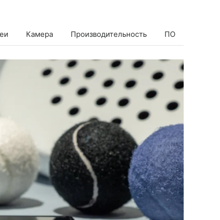
еи
Камера
Производительность
ПО
Батаре