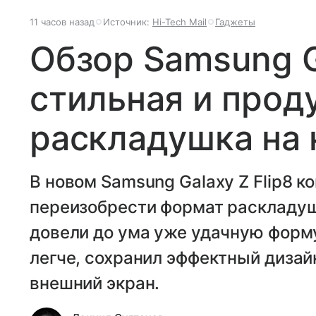
11 часов назад
Источник:
Hi-Tech Mail
Гаджеты
Обзор Samsung Ga
стильная и прод
раскладушка на
В новом Samsung Galaxy Z Flip8 к
переизобрести формат раскладуш
довели до ума уже удачную форму
легче, сохранил эффектный диза
внешний экран.