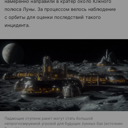
намеренно направили в кратер около Южного
полюса Луны. За процессом велось наблюдение
с орбиты для оценки последствий такого
инцидента.
Падающие ступени ракет могут стать большой
непрогнозируемой угрозой для будущих лунных баз
источник: