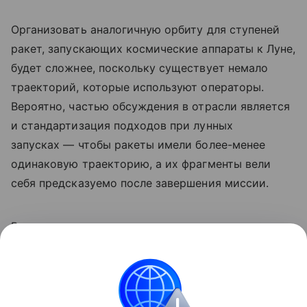
Организовать аналогичную орбиту для ступеней
ракет, запускающих космические аппараты к Луне,
будет сложнее, поскольку существует немало
траекторий, которые используют операторы.
Вероятно, частью обсуждения в отрасли является
и стандартизация подходов при лунных
запусках — чтобы ракеты имели более-менее
одинаковую траекторию, а их фрагменты вели
себя предсказуемо после завершения миссии.
Ранее мы
рассказывали
о предложении
специалистов перенести место высадки
астронавтов «Артемиды-3» на Луну.