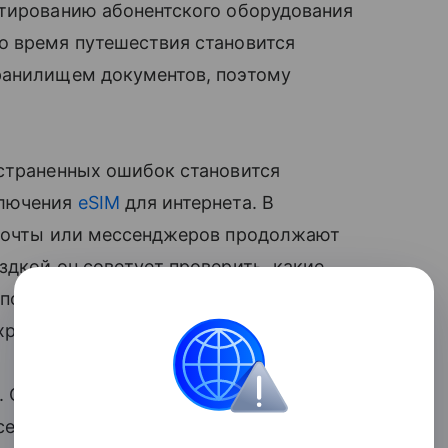
стированию абонентского оборудования
о время путешествия становится
ранилищем документов, поэтому
остраненных ошибок становится
ключения
eSIM
для интернета. В
 почты или мессенджеров продолжают
здкой он советует проверить, какие
по возможности перейти на
хранить резервные коды.
. Специалист рекомендует заранее
енджеров, папку загрузок и старый