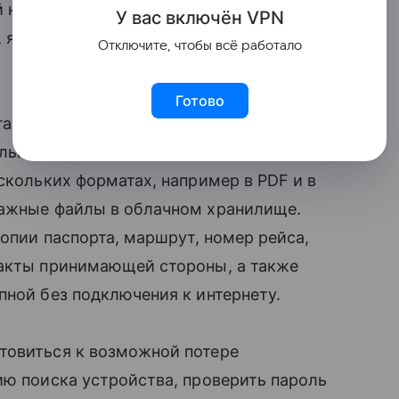
ый неподходящий момент может не
У вас включ
ён
V
P
N
в, языковых пакетов переводчика или
Отключите, чтобы всё работало
Готово
ам. Эксперт советует не хранить
олько в одном приложении или
скольких форматах, например в PDF и в
важные файлы в облачном хранилище.
копии паспорта, маршрут, номер рейса,
такты принимающей стороны, а также
пной без подключения к интернету.
товиться к возможной потере
ию поиска устройства, проверить пароль