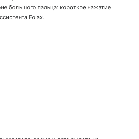
оне большого пальца: короткое нажатие
систента Folax.