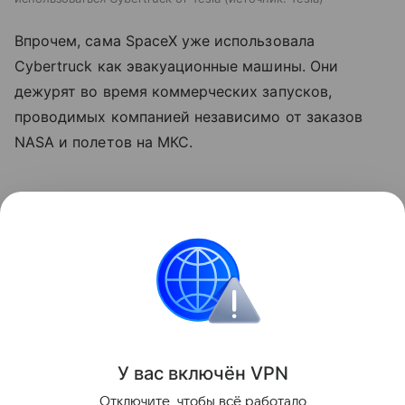
Впрочем, сама SpaceX уже использовала
Cybertruck как эвакуационные машины. Они
дежурят во время коммерческих запусков,
проводимых компанией независимо от заказов
NASA и полетов на МКС.
Ранее мы
рассказывали
, что МЧС Казахстана
получило спасательный Cybertruck.
Tesla
космос
Илон Маск
NASA
Поделиться
У вас включ
ён
V
P
N
Отключите, чтобы всё работало