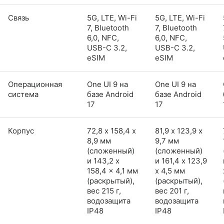
Связь
5G, LTE, Wi-Fi
5G, LTE, Wi-Fi
7, Bluetooth
7, Bluetooth
6,0, NFC,
6,0, NFC,
USB-C 3.2,
USB-C 3.2,
eSIM
eSIM
Операционная
One UI 9 на
One UI 9 на
система
базе Android
базе Android
17
17
Корпус
72,8 х 158,4 х
81,9 х 123,9 х
8,9 мм
9,7 мм
(сложенный)
(сложенный)
и 143,2 x
и 161,4 x 123,9
158,4 x 4,1 мм
x 4,5 мм
(раскрытый),
(раскрытый),
вес 215 г,
вес 201 г,
водозащита
водозащита
IP48
IP48