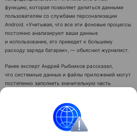
функцию, которая позволяет делиться данными
пользователям со службами персонализации
Android. «Учитывая, что все эти фоновые процессы
постоянно анализируют ваши данные
и использование, это приведет к большему
расходу заряда батареи», — объяснил журналист.
Ранее эксперт Андрей Рыбников рассказал,
что системные данные и файлы приложений могут
постепенно заполнить значительную часть
свободной памяти в смартфоне. Специалист
рекомендовал время от времени очищать аппарат
от «мусора».
Samsung