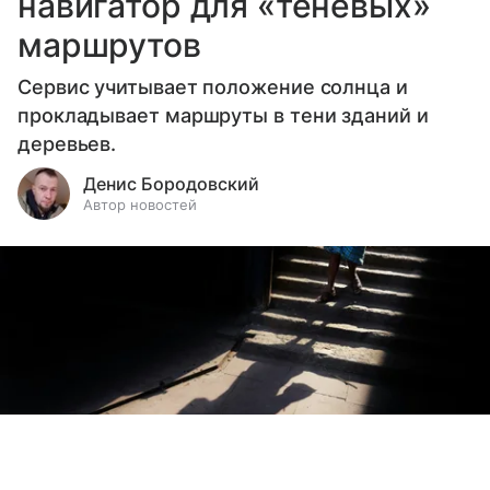
навигатор для «теневых»
маршрутов
Сервис учитывает положение солнца и
прокладывает маршруты в тени зданий и
деревьев.
Денис Бородовский
Автор новостей
Выберите комментарий
Выберите комментарий
Выберите комментарий
Выберите комментарий