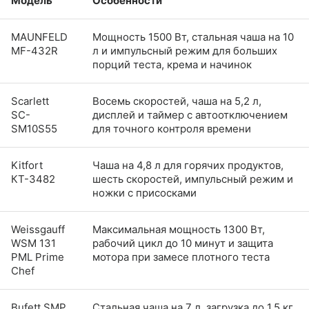
Модель
Особенности
MAUNFELD
Мощность 1500 Вт, стальная чаша на 10
MF-432R
л и импульсный режим для больших
порций теста, крема и начинок
Scarlett
Восемь скоростей, чаша на 5,2 л,
SC-
дисплей и таймер с автоотключением
SM10S55
для точного контроля времени
Kitfort
Чаша на 4,8 л для горячих продуктов,
КТ-3482
шесть скоростей, импульсный режим и
ножки с присосками
Weissgauff
Максимальная мощность 1300 Вт,
WSM 131
рабочий цикл до 10 минут и защита
PML Prime
мотора при замесе плотного теста
Chef
Bufett SMP
Стальная чаша на 7 л, загрузка до 1,5 кг