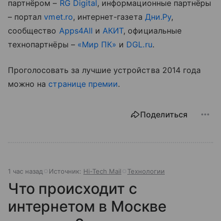
партнёром –
RG Digital
, информационные партнёры
– портал
vmet.ro
, интернет-газета
Дни.Ру
,
сообщество
Apps4All
и
АКИТ
, официальные
технопартнёры –
«Мир ПК»
и
DGL.ru
.
Проголосовать за лучшие устройства 2014 года
можно на
странице премии
.
Поделиться
1 час назад
Источник:
Hi-Tech Mail
Технологии
Что происходит с
интернетом в Москве