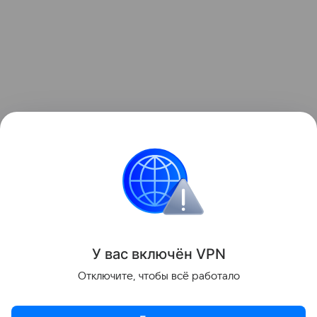
Узнать больше о необычном инциденте с ракетой
можно в отдельном
материале
Hi-Tech Mail.
космос
Луна
Поделиться
У вас включ
ён
V
P
N
Отключите, чтобы всё работало