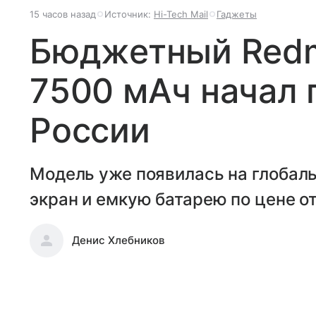
15 часов назад
Источник:
Hi-Tech Mail
Гаджеты
Бюджетный Redmi
7500 мАч начал 
России
Модель уже появилась на глобал
экран и емкую батарею по цене от
Денис Хлебников