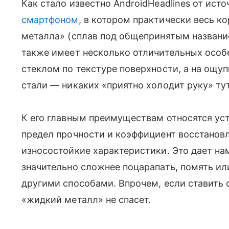
Как стало известно AndroidHeadlines от ист
смартфоном
, в котором практически весь к
металла» (сплав под общепринятым название
также имеет несколько отличительных особе
стеклом по текстуре поверхности, а на ощу
стали — никаких «приятно холодит руку» тут
К его главным преимуществам относятся уст
предел прочности и коэффициент восстанов
износостойкие характеристики. Это дает на
значительно сложнее поцарапать, помять или
другими способами. Впрочем, если ставить се
«жидкий металл» не спасет.